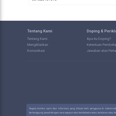
Tentang Kami
Doping & Perik
Tentang Kami
Apa itu Doping?
Mengiklankan
Ketentuan Pembeli
Komunikasi
Jawaban atas Pert
Segala konten, opini dan informasi yang dibuat oleh pengguna di indomin
bertanggung jawab dengan cara apapun atas ketidakakuratan, kelalaian atau 