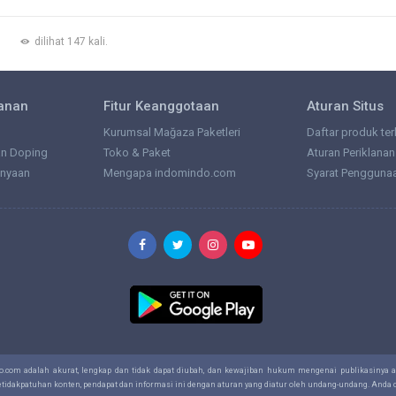
dilihat 147 kali.
lanan
Fitur Keanggotaan
Aturan Situs
Kurumsal Mağaza Paketleri
Daftar produk ter
an Doping
Toko & Paket
Aturan Periklanan
anyaan
Mengapa indomindo.com
Syarat Pengguna
do.com adalah akurat, lengkap dan tidak dapat diubah, dan kewajiban hukum mengenai publikasinya
ketidakpatuhan konten, pendapat dan informasi ini dengan aturan yang diatur oleh undang-undang. And