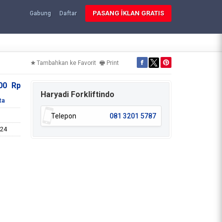
PASANG İKLAN GRATIS
Gabung
Daftar
Tambahkan ke Favorit
Print
000
Rp
Haryadi Forkliftindo
ta
Telepon
081 3201 5787
024