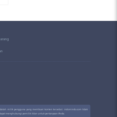
larang
an
 adalah milik pengguna yang membuat konten tersebut. indomindo.com tidak
a dapat menghubungi pemilik iklan untuk pertanyaan Anda.