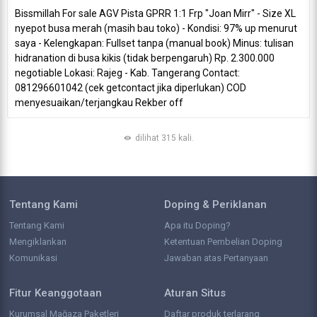
Bissmillah For sale AGV Pista GPRR 1:1 Frp "Joan Mirr" - Size XL
nyepot busa merah (masih bau toko) - Kondisi: 97% up menurut
saya - Kelengkapan: Fullset tanpa (manual book) Minus: tulisan
hidranation di busa kikis (tidak berpengaruh) Rp. 2.300.000
negotiable Lokasi: Rajeg - Kab. Tangerang Contact:
081296601042 (cek getcontact jika diperlukan) COD
menyesuaikan/terjangkau Rekber off
dilihat 315 kali.
Tentang Kami
Doping & Periklanan
Tentang Kami
Apa itu Doping?
Mengiklankan
Ketentuan Pembelian Doping
Komunikasi
Jawaban atas Pertanyaan
Fitur Keanggotaan
Aturan Situs
Kurumsal Mağaza Paketleri
Daftar produk terlarang