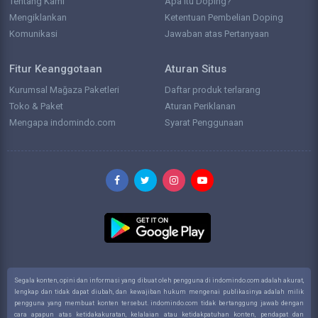
Tentang Kami
Apa itu Doping?
Mengiklankan
Ketentuan Pembelian Doping
Komunikasi
Jawaban atas Pertanyaan
Fitur Keanggotaan
Aturan Situs
Kurumsal Mağaza Paketleri
Daftar produk terlarang
Toko & Paket
Aturan Periklanan
Mengapa indomindo.com
Syarat Penggunaan
Segala konten, opini dan informasi yang dibuat oleh pengguna di indomindo.com adalah akurat,
lengkap dan tidak dapat diubah, dan kewajiban hukum mengenai publikasinya adalah milik
pengguna yang membuat konten tersebut. indomindo.com tidak bertanggung jawab dengan
cara apapun atas ketidakakuratan, kelalaian atau ketidakpatuhan konten, pendapat dan