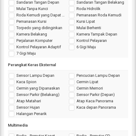
Sandaran Tangan Depan
Sandaran Tangan Belakang
Mulai Tanpa Kunci
Roda Hidrolik
Roda Kemudi yang Dapat Disesuaikan
Pemanasan Roda Kemudi
Pemanasan Kursi
Kursi Lipat
Torpedo yang didinginkan
Mulai Berhenti
Kamera Belakang
Kamera Tampak Depan
Perjalanan Komputer
Kontrol Pelayaran
Kontrol Pelayaran Adaptif
6 Gigi Maju
7 Gigi Maju
Perangkat Keras Eksternal
Sensor Lampu Depan
Pencucian Lampu Depan
Kaca Spion
Cermin Lipat
Cermin yang Dipanaskan
Cermin Memori
Sensor Parkir (Belakang)
Sensor Parkir (Depan)
Atap Matahari
Atap Kaca Panorama
Sensor Hujan
Kaca depan Panorama
Halangan Penarik
Multimedia
Radio - Pemutar Kaset
Radio - Pemutar CD