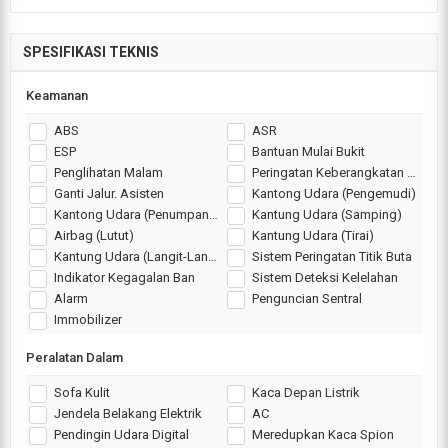
SPESIFIKASI TEKNIS
Keamanan
ABS
ASR
ESP
Bantuan Mulai Bukit
Penglihatan Malam
Peringatan Keberangkatan Jalur
Ganti Jalur. Asisten
Kantong Udara (Pengemudi)
Kantong Udara (Penumpang)
Kantung Udara (Samping)
Airbag (Lutut)
Kantung Udara (Tirai)
Kantung Udara (Langit-Langit)
Sistem Peringatan Titik Buta
Indikator Kegagalan Ban
Sistem Deteksi Kelelahan
Alarm
Penguncian Sentral
Immobilizer
Peralatan Dalam
Sofa Kulit
Kaca Depan Listrik
Jendela Belakang Elektrik
AC
Pendingin Udara Digital
Meredupkan Kaca Spion