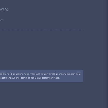
larang
an
 adalah milik pengguna yang membuat konten tersebut. indomindo.com tidak
a dapat menghubungi pemilik iklan untuk pertanyaan Anda.