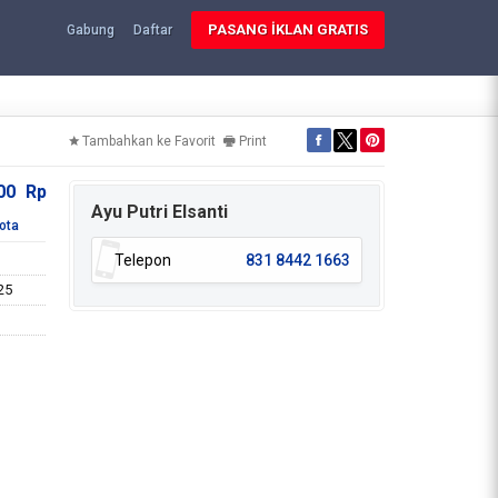
PASANG İKLAN GRATIS
Gabung
Daftar
Tambahkan ke Favorit
Print
000
Rp
Ayu Putri Elsanti
ota
Telepon
831 8442 1663
25