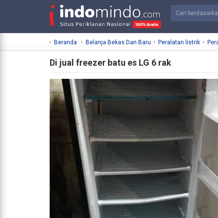
Beranda
Belanja Bekas Dan Baru
Peralatan listrik
Per
Di jual freezer batu es LG 6 rak