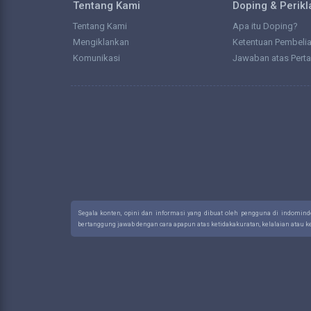
Tentang Kami
Doping & Perik
Tentang Kami
Apa itu Doping?
Mengiklankan
Ketentuan Pembeli
Komunikasi
Jawaban atas Pert
Segala konten, opini dan informasi yang dibuat oleh pengguna di indomin
bertanggung jawab dengan cara apapun atas ketidakakuratan, kelalaian atau 