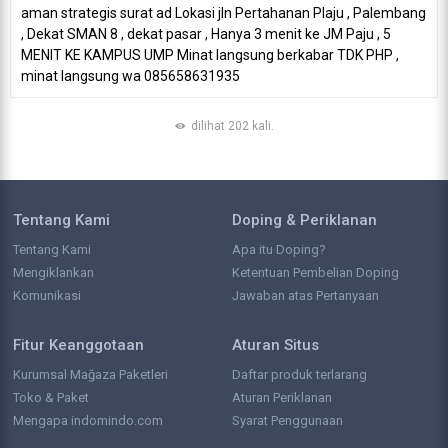
aman strategis surat ad Lokasi jln Pertahanan Plaju , Palembang
, Dekat SMAN 8 , dekat pasar , Hanya 3 menit ke JM Paju , 5
MENIT KE KAMPUS UMP Minat langsung berkabar TDK PHP ,
minat langsung wa 085658631935
dilihat 202 kali.
Tentang Kami
Doping & Periklanan
Tentang Kami
Apa itu Doping?
Mengiklankan
Ketentuan Pembelian Doping
Komunikasi
Jawaban atas Pertanyaan
Fitur Keanggotaan
Aturan Situs
Kurumsal Mağaza Paketleri
Daftar produk terlarang
Toko & Paket
Aturan Periklanan
Mengapa indomindo.com
Syarat Penggunaan