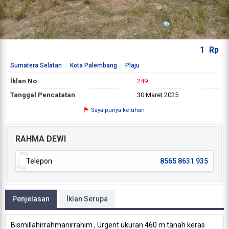
1
Rp
Sumatera Selatan
Kota Palembang
Plaju
İklan No
249
Tanggal Pencatatan
30 Maret 2025
Saya punya keluhan
RAHMA DEWI
Telepon
8565 8631 935
Penjelasan
İklan Serupa
Bismillahirrahmanirrahim , Urgent ukuran 460 m tanah keras