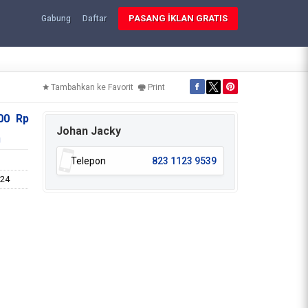
PASANG İKLAN GRATIS
Gabung
Daftar
Tambahkan ke Favorit
Print
000
Rp
Johan Jacky
g
Telepon
823 1123 9539
024