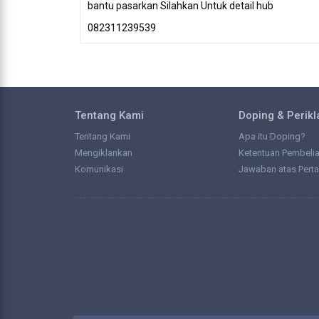
bantu pasarkan Silahkan
Untuk detail hub
082311239539
Tentang Kami
Doping & Perik
Tentang Kami
Apa itu Doping?
Mengiklankan
Ketentuan Pembeli
Komunikasi
Jawaban atas Pert