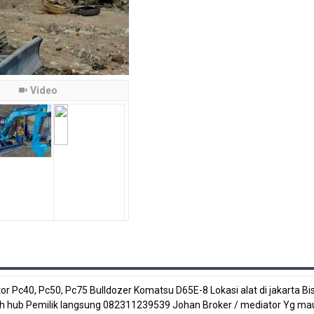
Video
r Pc40, Pc50, Pc75 Bulldozer Komatsu D65E-8 Lokasi alat di jakarta Bi
boleh hub Pemilik langsung 082311239539 Johan Broker / mediator Yg ma