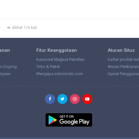
dilihat 116 kali.
lanan
Fitur Keanggotaan
Aturan Situs
Kurumsal Mağaza Paketleri
Daftar produk ter
an Doping
Toko & Paket
Aturan Periklanan
anyaan
Mengapa indomindo.com
Syarat Pengguna