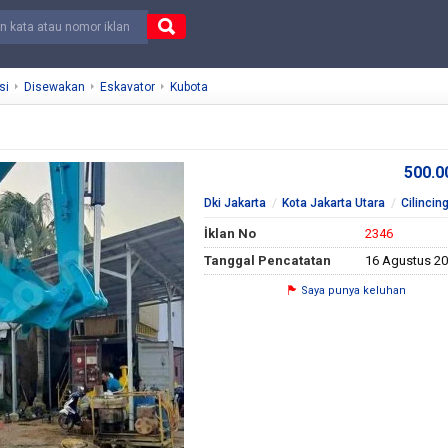
si
Disewakan
Eskavator
Kubota
500.
Dki Jakarta
Kota Jakarta Utara
Cilincin
İklan No
2346
Tanggal Pencatatan
16 Agustus 2
Saya punya keluhan