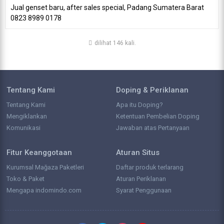
Jual genset baru, after sales special, Padang Sumatera Barat
0823 8989 0178
dilihat 146 kali.
Tentang Kami
Doping & Periklanan
Tentang Kami
Apa itu Doping?
Mengiklankan
Ketentuan Pembelian Doping
Komunikasi
Jawaban atas Pertanyaan
Fitur Keanggotaan
Aturan Situs
Kurumsal Mağaza Paketleri
Daftar produk terlarang
Toko & Paket
Aturan Periklanan
Mengapa indomindo.com
Syarat Penggunaan