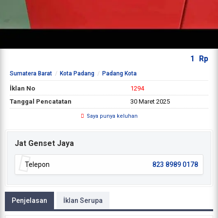
1
Rp
Sumatera Barat
Kota Padang
Padang Kota
İklan No
1294
Tanggal Pencatatan
30 Maret 2025
Saya punya keluhan
Jat Genset Jaya
Telepon
823 8989 0178
Penjelasan
İklan Serupa