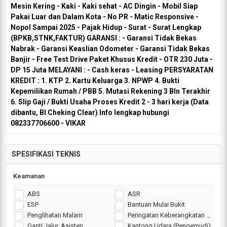
Mesin Kering - Kaki - Kaki sehat - AC Dingin - Mobil Siap
Pakai Luar dan Dalam Kota - No PR - Matic Responsive -
Nopol Sampai 2025 - Pajak Hidup - Surat - Surat Lengkap
(BPKB,STNK,FAKTUR) GARANSI : - Garansi Tidak Bekas
Nabrak - Garansi Keaslian Odometer - Garansi Tidak Bekas
Banjir - Free Test Drive Paket Khusus Kredit - OTR 230 Juta -
DP 15 Juta MELAYANI : - Cash keras - Leasing PERSYARATAN
KREDIT : 1. KTP 2. Kartu Keluarga 3. NPWP 4. Bukti
Kepemilikan Rumah / PBB 5. Mutasi Rekening 3 Bln Terakhir
6. Slip Gaji / Bukti Usaha Proses Kredit 2 - 3 hari kerja (Data
dibantu, BI Cheking Clear) Info lengkap hubungi
082337706600 - VIKAR
SPESIFIKASI TEKNIS
Keamanan
ABS
ASR
ESP
Bantuan Mulai Bukit
Penglihatan Malam
Peringatan Keberangkatan Jalur
Ganti Jalur. Asisten
Kantong Udara (Pengemudi)