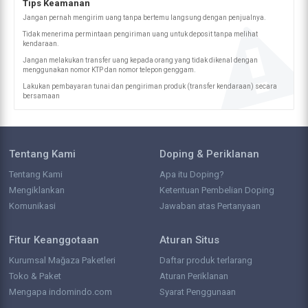
Tips Keamanan
Jangan pernah mengirim uang tanpa bertemu langsung dengan penjualnya.
Tidak menerima permintaan pengiriman uang untuk deposit tanpa melihat
kendaraan.
Jangan melakukan transfer uang kepada orang yang tidak dikenal dengan
menggunakan nomor KTP dan nomor telepon genggam.
Lakukan pembayaran tunai dan pengiriman produk (transfer kendaraan) secara
bersamaan
Tentang Kami
Doping & Periklanan
Tentang Kami
Apa itu Doping?
Mengiklankan
Ketentuan Pembelian Doping
Komunikasi
Jawaban atas Pertanyaan
Fitur Keanggotaan
Aturan Situs
Kurumsal Mağaza Paketleri
Daftar produk terlarang
Toko & Paket
Aturan Periklanan
Mengapa indomindo.com
Syarat Penggunaan