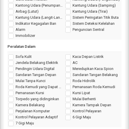
Kantong Udara (Penumpang)
Kantung Udara (Samping)
Airbag (Lutut)
Kantung Udara (Tirai)
Kantung Udara (Langit-Langit)
Sistem Peringatan Titik Buta
Indikator Kegagalan Ban
Sistem Deteksi Kelelahan
Alarm
Penguncian Sentral
Immobilizer
Peralatan Dalam
Sofa Kulit
Kaca Depan Listrik
Jendela Belakang Elektrik
AC
Pendingin Udara Digital
Meredupkan Kaca Spion
Sandaran Tangan Depan
Sandaran Tangan Belakang
Mulai Tanpa Kunci
Roda Hidrolik
Roda Kemudi yang Dapat Disesuaikan
Pemanasan Roda Kemudi
Pemanasan Kursi
Kursi Lipat
Torpedo yang didinginkan
Mulai Berhenti
Kamera Belakang
Kamera Tampak Depan
Perjalanan Komputer
Kontrol Pelayaran
Kontrol Pelayaran Adaptif
6 Gigi Maju
7 Gigi Maju