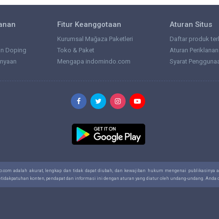
lanan
Fitur Keanggotaan
Aturan Situs
Kurumsal Mağaza Paketleri
Daftar produk ter
an Doping
Toko & Paket
Aturan Periklanan
anyaan
Mengapa indomindo.com
Syarat Pengguna
do.com adalah akurat, lengkap dan tidak dapat diubah, dan kewajiban hukum mengenai publikasinya
ketidakpatuhan konten, pendapat dan informasi ini dengan aturan yang diatur oleh undang-undang. And