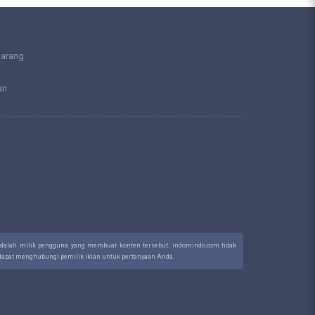
larang
an
 adalah milik pengguna yang membuat konten tersebut. indomindo.com tidak
a dapat menghubungi pemilik iklan untuk pertanyaan Anda.