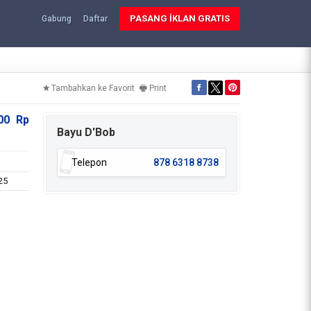
PASANG İKLAN GRATIS
Gabung
Daftar
Tambahkan ke Favorit
Print
000
Rp
Bayu D'Bob
Telepon
878 6318 8738
25