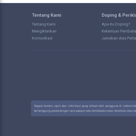
Tentang Kami
Doping & Perik
Tentang Kami
Apa itu Doping?
Mengiklankan
Ketentuan Pembeli
Komunikasi
Jawaban atas Pert
Segala konten, opini dan informasi yang dibuat oleh pengguna di indomin
bertanggung jawab dengan cara apapun atas ketidakakuratan, kelalaian atau 