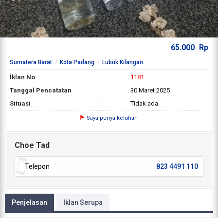
65.000
Rp
Sumatera Barat
Kota Padang
Lubuk Kilangan
İklan No
1181
Tanggal Pencatatan
30 Maret 2025
Situasi
Tidak ada
Saya punya keluhan
Choe Tad
Telepon
823 4491 110
Penjelasan
İklan Serupa