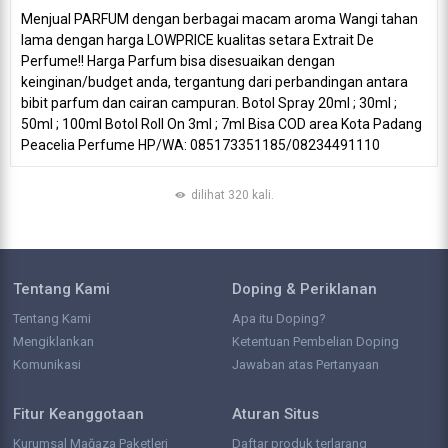
Menjual PARFUM dengan berbagai macam aroma Wangi tahan
lama dengan harga LOWPRICE kualitas setara Extrait De
Perfume!! Harga Parfum bisa disesuaikan dengan
keinginan/budget anda, tergantung dari perbandingan antara
bibit parfum dan cairan campuran. Botol Spray 20ml ; 30ml ;
50ml ; 100ml Botol Roll On 3ml ; 7ml Bisa COD area Kota Padang
Peacelia Perfume HP/WA: 085173351185/08234491110
dilihat 320 kali.
Tentang Kami
Doping & Periklanan
Tentang Kami
Apa itu Doping?
Mengiklankan
Ketentuan Pembelian Doping
Komunikasi
Jawaban atas Pertanyaan
Fitur Keanggotaan
Aturan Situs
Kurumsal Mağaza Paketleri
Daftar produk terlarang