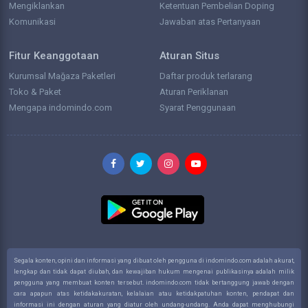
Mengiklankan
Ketentuan Pembelian Doping
Komunikasi
Jawaban atas Pertanyaan
Fitur Keanggotaan
Aturan Situs
Kurumsal Mağaza Paketleri
Daftar produk terlarang
Toko & Paket
Aturan Periklanan
Mengapa indomindo.com
Syarat Penggunaan
Segala konten, opini dan informasi yang dibuat oleh pengguna di indomindo.com adalah akurat,
lengkap dan tidak dapat diubah, dan kewajiban hukum mengenai publikasinya adalah milik
pengguna yang membuat konten tersebut. indomindo.com tidak bertanggung jawab dengan
cara apapun atas ketidakakuratan, kelalaian atau ketidakpatuhan konten, pendapat dan
informasi ini dengan aturan yang diatur oleh undang-undang. Anda dapat menghubungi