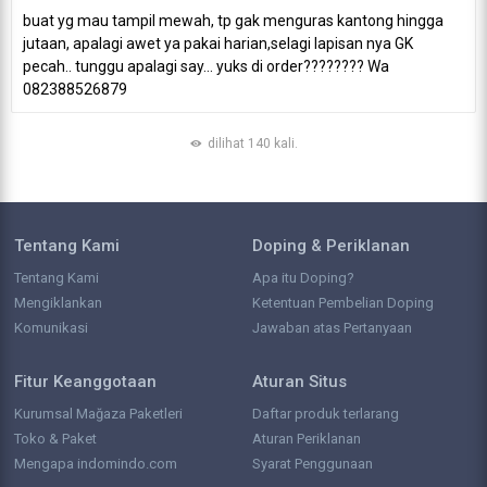
buat yg mau tampil mewah, tp gak menguras kantong hingga
jutaan, apalagi awet ya pakai harian,selagi lapisan nya GK
pecah.. tunggu apalagi say... yuks di order???????? Wa
082388526879
dilihat 140 kali.
Tentang Kami
Doping & Periklanan
Tentang Kami
Apa itu Doping?
Mengiklankan
Ketentuan Pembelian Doping
Komunikasi
Jawaban atas Pertanyaan
Fitur Keanggotaan
Aturan Situs
Kurumsal Mağaza Paketleri
Daftar produk terlarang
Toko & Paket
Aturan Periklanan
Mengapa indomindo.com
Syarat Penggunaan