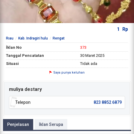
1
Rp
Rıau
Kab. Indragiri hulu
Rengat
İklan No
373
Tanggal Pencatatan
30 Maret 2025
Situasi
Tidak ada
Saya punya keluhan
muliya destary
Telepon
823 8852 6879
Penjelasan
İklan Serupa