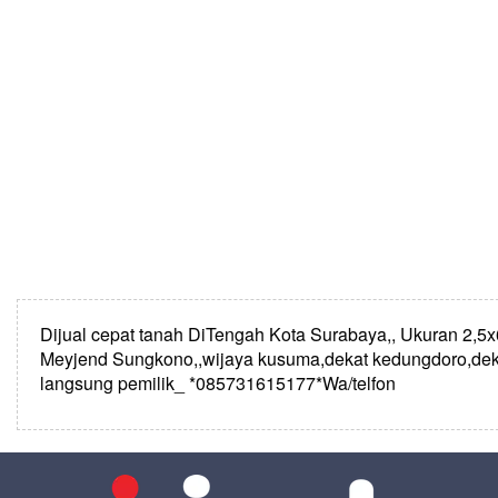
Dijual cepat tanah DiTengah Kota Surabaya,, Ukuran 2,5x6
Meyjend Sungkono,,wijaya kusuma,dekat kedungdoro,deka
‪langsung pemilik_ *085731615177*Wa/telfon