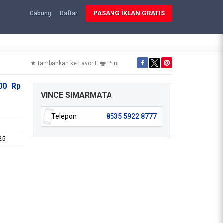
PASANG İKLAN GRATIS
Gabung
Daftar
Tambahkan ke Favorit
Print
000
Rp
VINCE SIMARMATA
Telepon
8535 5922 8777
25