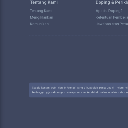
Tentang Kami
Doping & Perik
Tentang Kami
Apa itu Doping?
Mengiklankan
Ketentuan Pembeli
Komunikasi
Jawaban atas Pert
Segala konten, opini dan informasi yang dibuat oleh pengguna di indomin
bertanggung jawab dengan cara apapun atas ketidakakuratan, kelalaian atau 