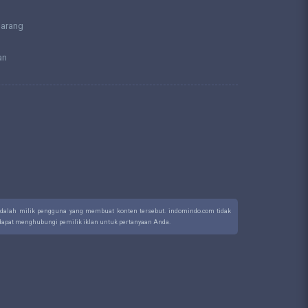
larang
an
 adalah milik pengguna yang membuat konten tersebut. indomindo.com tidak
a dapat menghubungi pemilik iklan untuk pertanyaan Anda.