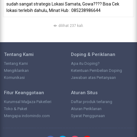
sudah sangat strategis Lokasi Samata, Gowa???? Bisa Cek
lokasi terlebih dahulu, Minat Hub : 085238986644
dilihat 237 kali.
Tentang Kami
Doping & Periklanan
Tentang Kami
Apa itu Doping?
Mengiklankan
Ketentuan Pembelian Doping
Komunikasi
Jawaban atas Pertanyaan
Fitur Keanggotaan
Aturan Situs
Kurumsal Mağaza Paketleri
Daftar produk terlarang
Toko & Paket
Aturan Periklanan
Mengapa indomindo.com
Syarat Penggunaan