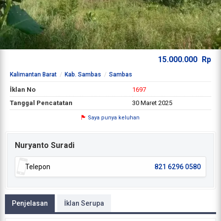
15.000.000
Rp
Kalimantan Barat
Kab. Sambas
Sambas
İklan No
1697
Tanggal Pencatatan
30 Maret 2025
Saya punya keluhan
Nuryanto Suradi
Telepon
821 6296 0580
Penjelasan
İklan Serupa