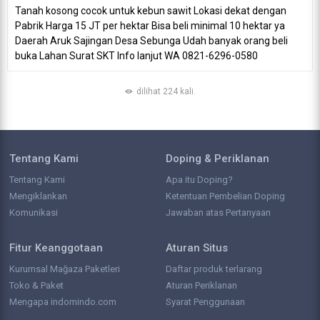
Tanah kosong cocok untuk kebun sawit Lokasi dekat dengan
Pabrik Harga 15 JT per hektar Bisa beli minimal 10 hektar ya
Daerah Aruk Sajingan Desa Sebunga Udah banyak orang beli
buka Lahan Surat SKT Info lanjut WA 0821-6296-0580
dilihat 224 kali.
Tentang Kami
Doping & Periklanan
Tentang Kami
Apa itu Doping?
Mengiklankan
Ketentuan Pembelian Doping
Komunikasi
Jawaban atas Pertanyaan
Fitur Keanggotaan
Aturan Situs
Kurumsal Mağaza Paketleri
Daftar produk terlarang
Toko & Paket
Aturan Periklanan
Mengapa indomindo.com
Syarat Penggunaan