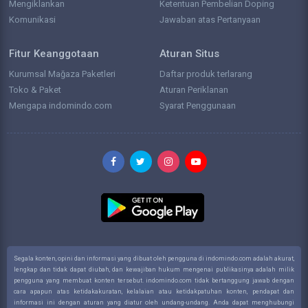
Mengiklankan
Ketentuan Pembelian Doping
Komunikasi
Jawaban atas Pertanyaan
Fitur Keanggotaan
Aturan Situs
Kurumsal Mağaza Paketleri
Daftar produk terlarang
Toko & Paket
Aturan Periklanan
Mengapa indomindo.com
Syarat Penggunaan
Segala konten, opini dan informasi yang dibuat oleh pengguna di indomindo.com adalah akurat,
lengkap dan tidak dapat diubah, dan kewajiban hukum mengenai publikasinya adalah milik
pengguna yang membuat konten tersebut. indomindo.com tidak bertanggung jawab dengan
cara apapun atas ketidakakuratan, kelalaian atau ketidakpatuhan konten, pendapat dan
informasi ini dengan aturan yang diatur oleh undang-undang. Anda dapat menghubungi