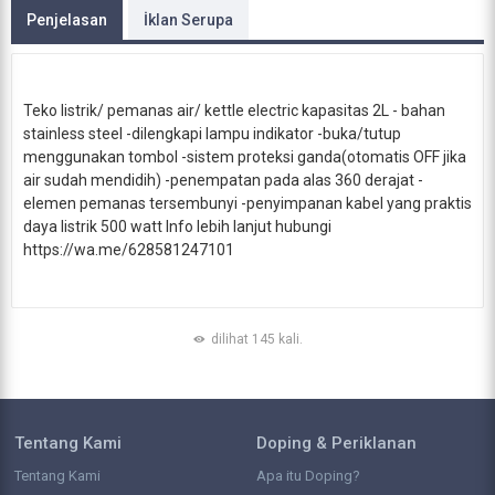
Penjelasan
İklan Serupa
Teko listrik/ pemanas air/ kettle electric kapasitas 2L - bahan
stainless steel -dilengkapi lampu indikator -buka/tutup
menggunakan tombol -sistem proteksi ganda(otomatis OFF jika
air sudah mendidih) -penempatan pada alas 360 derajat -
elemen pemanas tersembunyi -penyimpanan kabel yang praktis
daya listrik 500 watt Info lebih lanjut hubungi
https://wa.me/628581247101
dilihat 145 kali.
Tentang Kami
Doping & Periklanan
Tentang Kami
Apa itu Doping?