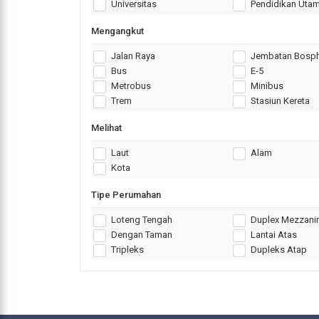
Universitas
Pendidikan Uta
Mengangkut
Jalan Raya
Jembatan Bosp
Bus
E-5
Metrobus
Minibus
Trem
Stasiun Kereta
Melihat
Laut
Alam
Kota
Tipe Perumahan
Loteng Tengah
Duplex Mezzani
Dengan Taman
Lantai Atas
Tripleks
Dupleks Atap