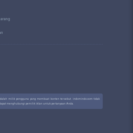
larang
an
 adalah milik pengguna yang membuat konten tersebut. indomindo.com tidak
a dapat menghubungi pemilik iklan untuk pertanyaan Anda.