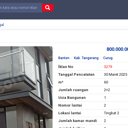
gal
800.000.
Banten
Kab. Tangerang
Curug
İklan No
3279
Tanggal Pencatatan
30 Maret 2025
m²
60
Jumlah ruangan
2+2
Usia Bangunan
1
Nomor lantai
2
Lokasi lantai
Tingkat 2
Jumlah kamar mandi
2