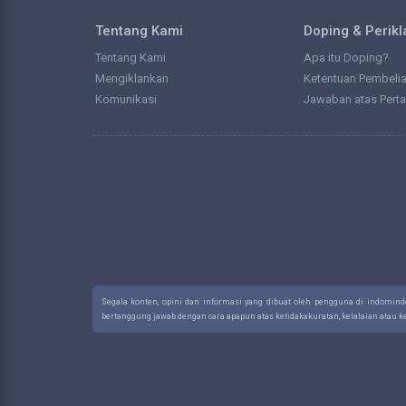
Tentang Kami
Doping & Perik
Tentang Kami
Apa itu Doping?
Mengiklankan
Ketentuan Pembeli
Komunikasi
Jawaban atas Pert
Segala konten, opini dan informasi yang dibuat oleh pengguna di indomin
bertanggung jawab dengan cara apapun atas ketidakakuratan, kelalaian atau 