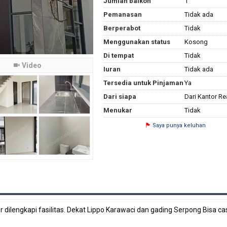
Jumlah balkon
1
Pemanasan
Tidak ada
Berperabot
Tidak
Menggunakan status
Kosong
Di tempat
Tidak
Video
Iuran
Tidak ada
Tersedia untuk Pinjaman
Ya
Dari siapa
Dari Kantor Re
Menukar
Tidak
Saya punya keluhan
dilengkapi fasilitas. Dekat Lippo Karawaci dan gading Serpong Bisa ca