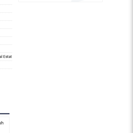
al Estat
sh