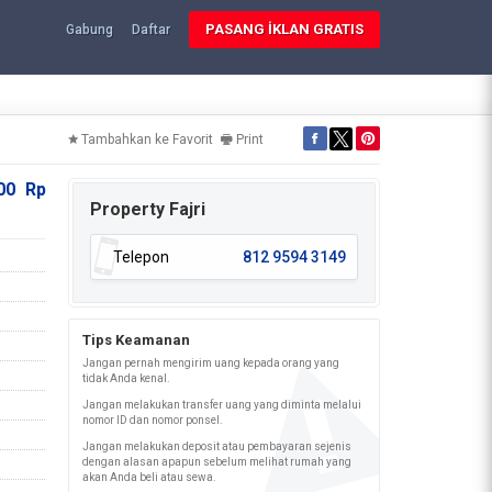
PASANG İKLAN GRATIS
Gabung
Daftar
Tambahkan ke Favorit
Print
000
Rp
Property Fajri
Telepon
812 9594 3149
Tips Keamanan
Jangan pernah mengirim uang kepada orang yang
tidak Anda kenal.
Jangan melakukan transfer uang yang diminta melalui
nomor ID dan nomor ponsel.
Jangan melakukan deposit atau pembayaran sejenis
dengan alasan apapun sebelum melihat rumah yang
akan Anda beli atau sewa.