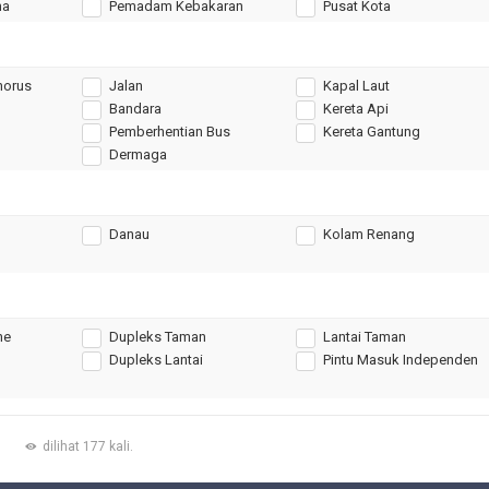
ma
Pemadam Kebakaran
Pusat Kota
horus
Jalan
Kapal Laut
Bandara
Kereta Api
Pemberhentian Bus
Kereta Gantung
Dermaga
Danau
Kolam Renang
ne
Dupleks Taman
Lantai Taman
Dupleks Lantai
Pintu Masuk Independen
dilihat 177 kali.