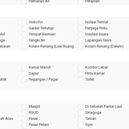
Pemanas Air
Perapian
Hidrofor
Isolasi Termal
Garasi Tertutup
Penjaga Pintu
obil
Tempat Bermain
Insulasi Suara
aga
Tangki Air
Lapangan Tenis
bakaran
Kolam Renang (Luar Ruangan)
Kolam Renang (Dalam)
Kamar Mandi
Koridor Lebar
Dapur
Pintu Kamar
strik
Pegangan / Pagar
Toilet
Masjid
Di Sebelah Pantai Laut
RSUD
Sinagoga
ah Atas
Pasar
Taman
Pasar Petani
Gym