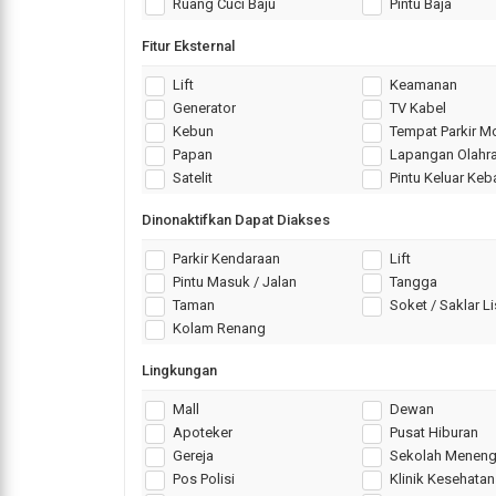
Ruang Cuci Baju
Pintu Baja
Fitur Eksternal
Lift
Keamanan
Generator
TV Kabel
Kebun
Tempat Parkir M
Papan
Lapangan Olahr
Satelit
Pintu Keluar Ke
Dinonaktifkan Dapat Diakses
Parkir Kendaraan
Lift
Pintu Masuk / Jalan
Tangga
Taman
Soket / Saklar Li
Kolam Renang
Lingkungan
Mall
Dewan
Apoteker
Pusat Hiburan
Gereja
Sekolah Meneng
Pos Polisi
Klinik Kesehatan