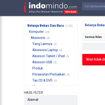
Belanja Beka
Belanja Bekas Dan Baru
(1722)
Komputer
(24)
Semua Iklan
Aksesoris
(0)
Yang Lainnya
(0)
Aksesoris Laptop
(0)
Aksesori Tablet / iPad
(0)
İklan tidak 
Aksesori USB
(0)
Produk
Perawatan/Perbaikan
(0)
Tas CD & DVD
(0)
Mousepad
(0)
HASIL FILTER
Presentasi Jarak Jauh
(0)
Alamat