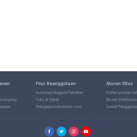
lanan
Fitur Keanggotaan
Aturan Situs
Kurumsal Mağaza Paketleri
Daftar produk ter
an Doping
Toko & Paket
Aturan Periklanan
anyaan
Mengapa indomindo.com
Syarat Pengguna