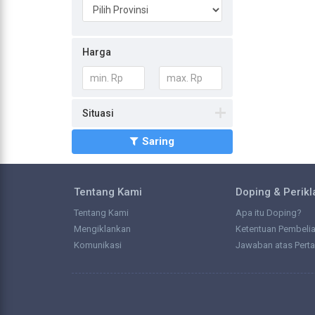
Harga
Situasi
Saring
Tentang Kami
Doping & Perik
Tentang Kami
Apa itu Doping?
Mengiklankan
Ketentuan Pembeli
Komunikasi
Jawaban atas Pert