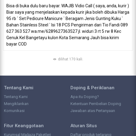
Bisa di buka dulu baru bayar. WAJIB Vidio Call ( saya, anda, kurir )
Biar saya yang menjelaskan kepada kurir jika boleh dibuka Harga
95 rb ` Set Pedicure Manicure ` Beragam Jenis Gunting Kuku `
Bahan Stainless Steel ` Isi 18 PCS Pengiriman dari Tio Fandi 089
627 363 527 wa.me/6289627363527 jl. widuri 3 rt 5 rw 8 Kec
Genuk Kel Bangetayu kulon Kota Semarang Jauh bisa kirim
bayar COD
dilihat 170 kali.
Tentang Kami
Doping & Periklanan
Tentang Kami
Apa itu Doping?
Mengiklankan
Ketentuan Pembelian Doping
Komunikasi
Jawaban atas Pertanyaan
Fitur Keanggotaan
Aturan Situs
Kurumsal Mağaza Paketleri
Daftar produk terlarang