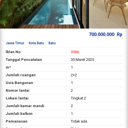
700.000.000
Rp
Jawa Timur
Kota Batu
Batu
İklan No
3066
Tanggal Pencatatan
30 Maret 2025
m²
1
Jumlah ruangan
2+2
Usia Bangunan
1
Nomor lantai
2
Lokasi lantai
Tingkat 2
Jumlah kamar mandi
2
Jumlah balkon
1
Pemanasan
Tidak ada