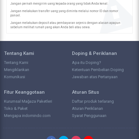
Jangan pernah mengirim uang kepada orang yang tidak Anda kenal.
Jangan melakukan transfer uang yang diminta melalui nomor ID dan nomor
ponsel.
Jangan melakukan deposit atau pembayaran sejenis dengan alasan apapun
sebelum melihat rumah yang akan Anda beli atau sewa.
Tentang Kami
Doping & Periklanan
Tentang Kami
Apa itu Doping?
Mengiklankan
Ketentuan Pembelian Doping
Komunikasi
Jawaban atas Pertanyaan
Fitur Keanggotaan
Aturan Situs
Kurumsal Mağaza Paketleri
Daftar produk terlarang
Toko & Paket
Aturan Periklanan
Mengapa indomindo.com
Syarat Penggunaan