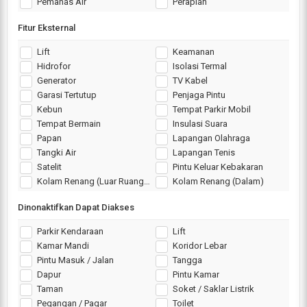
Pemanas Air
Perapian
Fitur Eksternal
Lift
Keamanan
Hidrofor
Isolasi Termal
Generator
TV Kabel
Garasi Tertutup
Penjaga Pintu
Kebun
Tempat Parkir Mobil
Tempat Bermain
Insulasi Suara
Papan
Lapangan Olahraga
Tangki Air
Lapangan Tenis
Satelit
Pintu Keluar Kebakaran
Kolam Renang (Luar Ruangan)
Kolam Renang (Dalam)
Dinonaktifkan Dapat Diakses
Parkir Kendaraan
Lift
Kamar Mandi
Koridor Lebar
Pintu Masuk / Jalan
Tangga
Dapur
Pintu Kamar
Taman
Soket / Saklar Listrik
Pegangan / Pagar
Toilet