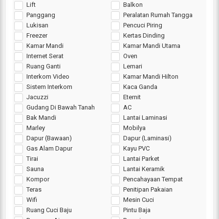
Lift
Balkon
Panggang
Peralatan Rumah Tangga
Lukisan
Pencuci Piring
Freezer
Kertas Dinding
Kamar Mandi
Kamar Mandi Utama
Internet Serat
Oven
Ruang Ganti
Lemari
Interkom Video
Kamar Mandi Hilton
Sistem Interkom
Kaca Ganda
Jacuzzi
Eternit
Gudang Di Bawah Tanah
AC
Bak Mandi
Lantai Laminasi
Marley
Mobilya
Dapur (Bawaan)
Dapur (Laminasi)
Gas Alam Dapur
Kayu PVC
Tirai
Lantai Parket
Sauna
Lantai Keramik
Kompor
Pencahayaan Tempat
Teras
Penitipan Pakaian
Wifi
Mesin Cuci
Ruang Cuci Baju
Pintu Baja