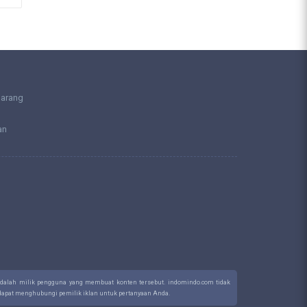
larang
an
 adalah milik pengguna yang membuat konten tersebut. indomindo.com tidak
a dapat menghubungi pemilik iklan untuk pertanyaan Anda.