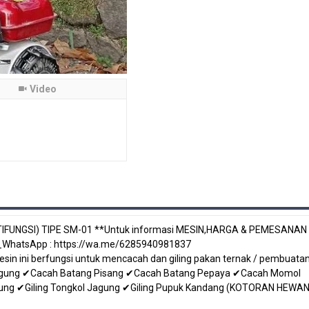
Video
UNGSI) TIPE SM-01 **Untuk informasi MESIN,HARGA & PEMESANAN
7 _WhatsApp : https://wa.me/6285940981837
sin ini berfungsi untuk mencacah dan giling pakan ternak / pembuata
agung ✔Cacah Batang Pisang ✔Cacah Batang Pepaya ✔Cacah Momol
ng ✔Giling Tongkol Jagung ✔Giling Pupuk Kandang (KOTORAN HEWAN