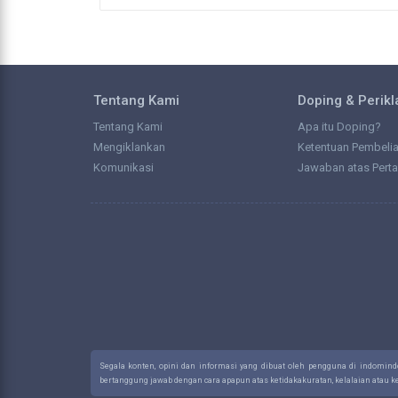
Tentang Kami
Doping & Perik
Tentang Kami
Apa itu Doping?
Mengiklankan
Ketentuan Pembeli
Komunikasi
Jawaban atas Pert
Segala konten, opini dan informasi yang dibuat oleh pengguna di indomin
bertanggung jawab dengan cara apapun atas ketidakakuratan, kelalaian atau 