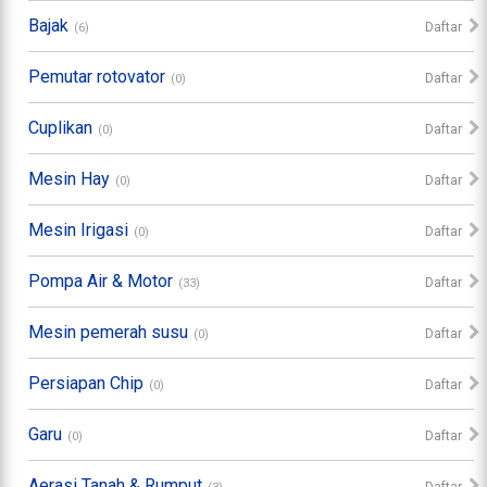
Bajak
Daftar
(6)
Pemutar rotovator
Daftar
(0)
Cuplikan
Daftar
(0)
Mesin Hay
Daftar
(0)
Mesin Irigasi
Daftar
(0)
Pompa Air & Motor
Daftar
(33)
Mesin pemerah susu
Daftar
(0)
Persiapan Chip
Daftar
(0)
Garu
Daftar
(0)
Aerasi Tanah & Rumput