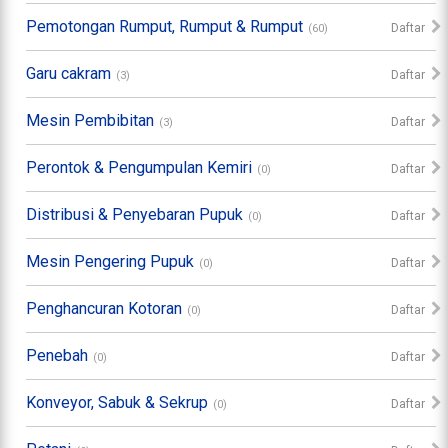
Pemotongan Rumput, Rumput & Rumput
Daftar
(60)
Garu cakram
Daftar
(3)
Mesin Pembibitan
Daftar
(3)
Perontok & Pengumpulan Kemiri
Daftar
(0)
Distribusi & Penyebaran Pupuk
Daftar
(0)
Mesin Pengering Pupuk
Daftar
(0)
Penghancuran Kotoran
Daftar
(0)
Penebah
Daftar
(0)
Konveyor, Sabuk & Sekrup
Daftar
(0)